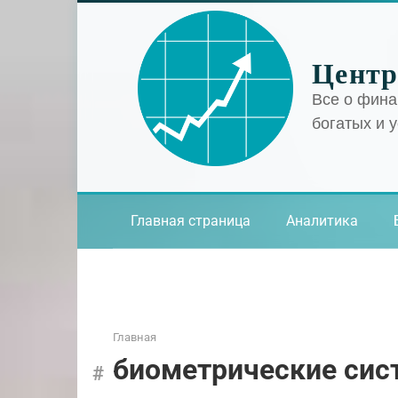
Перейти
к
контенту
Центр
Все о фина
богатых и 
Главная страница
Аналитика
Главная
биометрические си