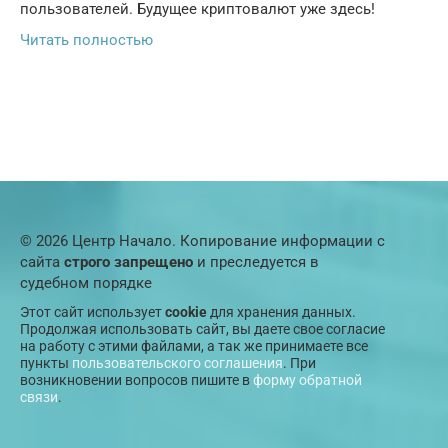
пользователей. Будущее криптовалют уже здесь!
Читать полностью
© 2026 Центр Начало. Копирование информации с
сайта
строго запрещено
и преследуется в
судебном порядке
Этот сайт использует
cookie
для хранения данных.
Продолжая использовать сайт, вы даете свое согласие
на работу с этими файлами, а так же принимаете все
пункты
пользовательского соглашения
. При
возникновении вопросов пишите в
форму обратной
связи
.