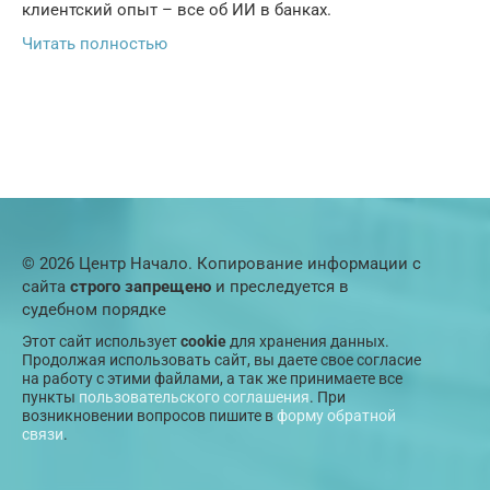
клиентский опыт – все об ИИ в банках.
Читать полностью
© 2026 Центр Начало. Копирование информации с
сайта
строго запрещено
и преследуется в
судебном порядке
Этот сайт использует
cookie
для хранения данных.
Продолжая использовать сайт, вы даете свое согласие
на работу с этими файлами, а так же принимаете все
пункты
пользовательского соглашения
. При
возникновении вопросов пишите в
форму обратной
связи
.