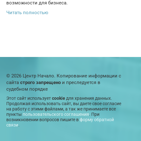
возможности для бизнеса.
Читать полностью
© 2026 Центр Начало. Копирование информации с
сайта
строго запрещено
и преследуется в
судебном порядке
Этот сайт использует
cookie
для хранения данных.
Продолжая использовать сайт, вы даете свое согласие
на работу с этими файлами, а так же принимаете все
пункты
пользовательского соглашения
. При
возникновении вопросов пишите в
форму обратной
связи
.