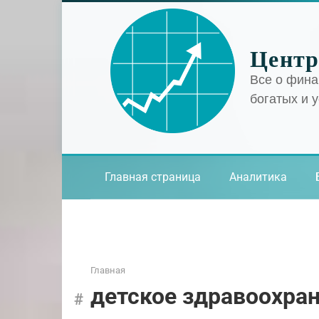
Перейти
к
контенту
Центр
Все о фина
богатых и 
Главная страница
Аналитика
Главная
детское здравоохра