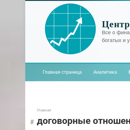
Перейти
к
контенту
Центр
Все о фина
богатых и 
Главная страница
Аналитика
Главная
договорные отноше