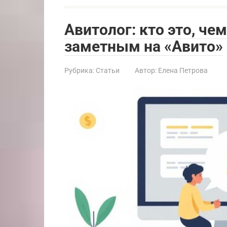
Авитолог: кто это, че
заметным на «Авито»
Рубрика:
Статьи
Автор:
Елена Петрова