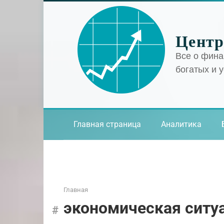
Перейти
к
контенту
Центр
Все о фина
богатых и 
Главная страница
Аналитика
Главная
экономическая ситу