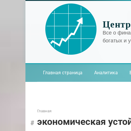
Перейти
к
контенту
Центр
Все о фина
богатых и 
Главная страница
Аналитика
Главная
экономическая усто