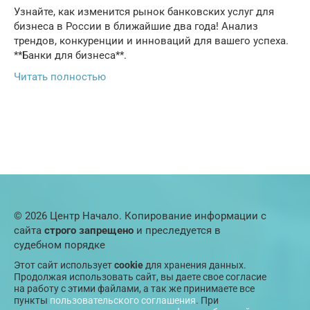
Узнайте, как изменится рынок банковских услуг для
бизнеса в России в ближайшие два года! Анализ
трендов, конкуренции и инноваций для вашего успеха.
**Банки для бизнеса**.
Читать полностью
© 2026 Центр Начало. Копирование информации с
сайта
строго запрещено
и преследуется в
судебном порядке
Этот сайт использует
cookie
для хранения данных.
Продолжая использовать сайт, вы даете свое согласие
на работу с этими файлами, а так же принимаете все
пункты
пользовательского соглашения
. При