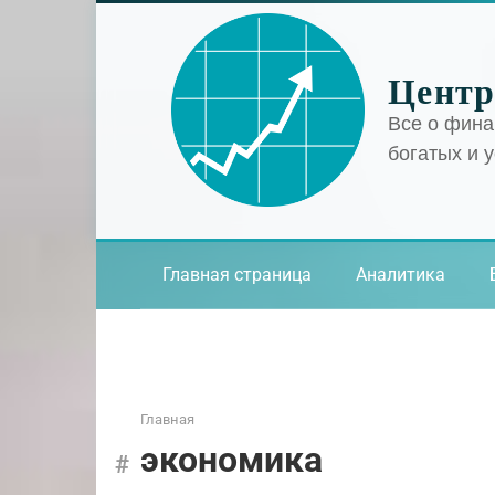
Перейти
к
контенту
Центр
Все о фина
богатых и 
Главная страница
Аналитика
Главная
экономика