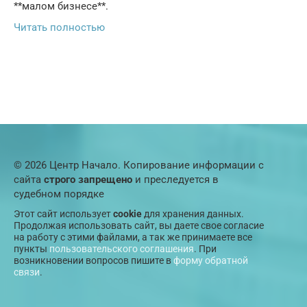
**малом бизнесе**.
Читать полностью
© 2026 Центр Начало. Копирование информации с
сайта
строго запрещено
и преследуется в
судебном порядке
Этот сайт использует
cookie
для хранения данных.
Продолжая использовать сайт, вы даете свое согласие
на работу с этими файлами, а так же принимаете все
пункты
пользовательского соглашения
. При
возникновении вопросов пишите в
форму обратной
связи
.