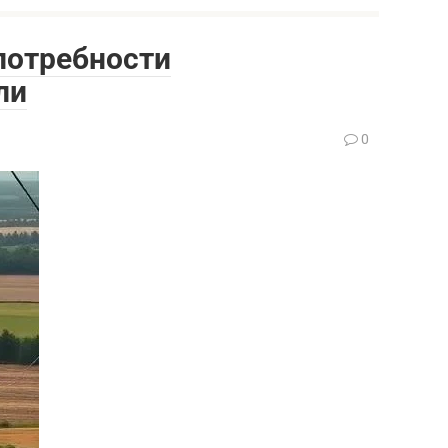
потребности
ли
0