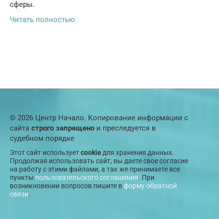
сферы.
Читать полностью
© 2026 Центр Начало. Копирование информации с
сайта
строго запрещено
и преследуется в
судебном порядке
Этот сайт использует
cookie
для хранения данных.
Продолжая использовать сайт, вы даете свое согласие
на работу с этими файлами, а так же принимаете все
пункты
пользовательского соглашения
. При
возникновении вопросов пишите в
форму обратной
связи
.