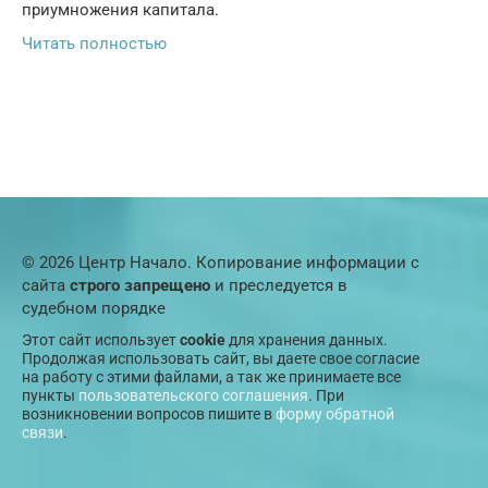
приумножения капитала.
Читать полностью
© 2026 Центр Начало. Копирование информации с
сайта
строго запрещено
и преследуется в
судебном порядке
Этот сайт использует
cookie
для хранения данных.
Продолжая использовать сайт, вы даете свое согласие
на работу с этими файлами, а так же принимаете все
пункты
пользовательского соглашения
. При
возникновении вопросов пишите в
форму обратной
связи
.