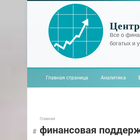
Перейти
к
контенту
Центр
Все о фина
богатых и 
Главная страница
Аналитика
Главная
финансовая поддер