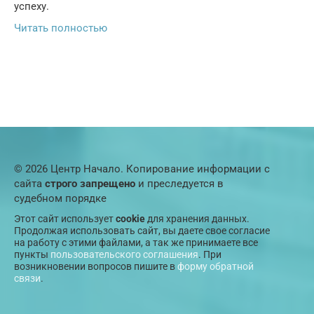
успеху.
Читать полностью
© 2026 Центр Начало. Копирование информации с
сайта
строго запрещено
и преследуется в
судебном порядке
Этот сайт использует
cookie
для хранения данных.
Продолжая использовать сайт, вы даете свое согласие
на работу с этими файлами, а так же принимаете все
пункты
пользовательского соглашения
. При
возникновении вопросов пишите в
форму обратной
связи
.