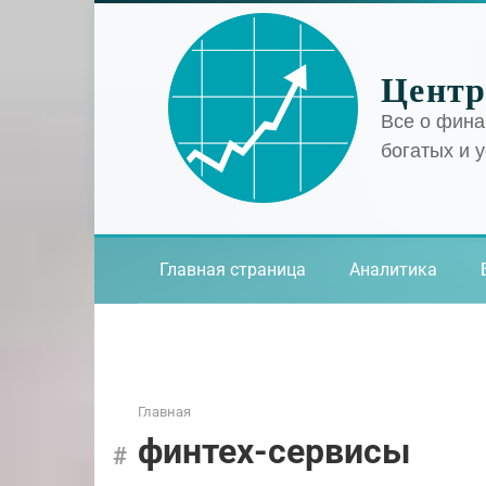
Перейти
к
контенту
Центр
Все о фина
богатых и 
Главная страница
Аналитика
Главная
финтех-сервисы