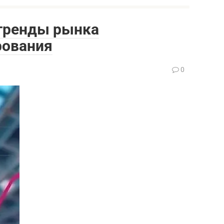
 тренды рынка
рования
0