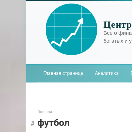
Перейти
к
контенту
Центр
Все о фина
богатых и 
Главная страница
Аналитика
Главная
футбол