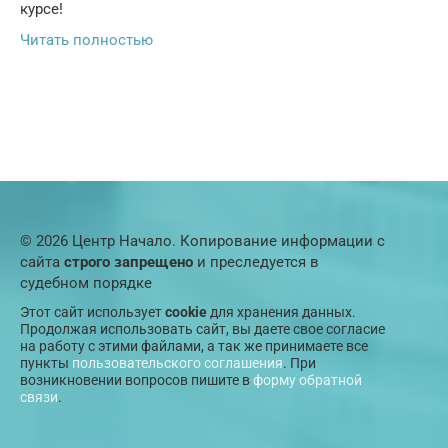
курсе!
Читать полностью
© 2026 Центр Начало. Копирование информации с
сайта
строго запрещено
и преследуется в
судебном порядке
Этот сайт использует
cookie
для хранения данных.
Продолжая использовать сайт, вы даете свое согласие
на работу с этими файлами, а так же принимаете все
пункты
пользовательского соглашения
. При
возникновении вопросов пишите в
форму обратной
связи
.