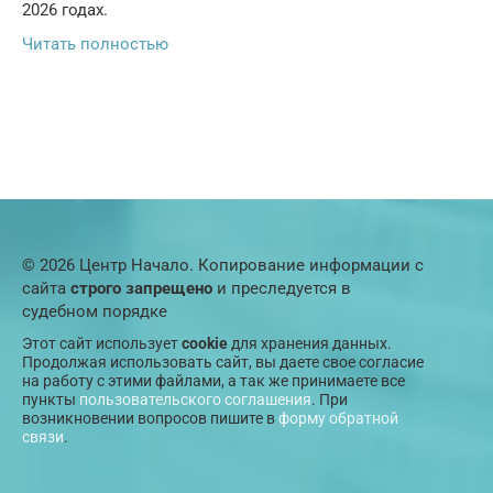
2026 годах.
Читать полностью
© 2026 Центр Начало. Копирование информации с
сайта
строго запрещено
и преследуется в
судебном порядке
Этот сайт использует
cookie
для хранения данных.
Продолжая использовать сайт, вы даете свое согласие
на работу с этими файлами, а так же принимаете все
пункты
пользовательского соглашения
. При
возникновении вопросов пишите в
форму обратной
связи
.