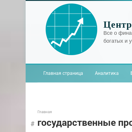
Перейти
к
контенту
Центр
Все о фина
богатых и 
Главная страница
Аналитика
Главная
государственные п