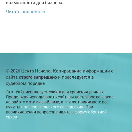
возможности для бизнеса.
Читать полностью
© 2026 Центр Начало. Копирование информации с
сайта
строго запрещено
и преследуется в
судебном порядке
Этот сайт использует
cookie
для хранения данных.
Продолжая использовать сайт, вы даете свое согласие
на работу с этими файлами, а так же принимаете все
пункты
пользовательского соглашения
. При
возникновении вопросов пишите в
форму обратной
связи
.