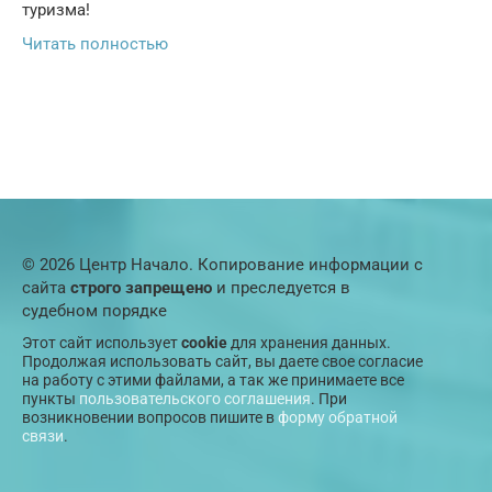
туризма!
Читать полностью
© 2026 Центр Начало. Копирование информации с
сайта
строго запрещено
и преследуется в
судебном порядке
Этот сайт использует
cookie
для хранения данных.
Продолжая использовать сайт, вы даете свое согласие
на работу с этими файлами, а так же принимаете все
пункты
пользовательского соглашения
. При
возникновении вопросов пишите в
форму обратной
связи
.