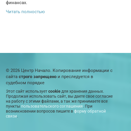
финансах.
Читать полностью
© 2026 Центр Начало. Копирование информации с
сайта
строго запрещено
и преследуется в
судебном порядке
Этот сайт использует
cookie
для хранения данных.
Продолжая использовать сайт, вы даете свое согласие
на работу с этими файлами, а так же принимаете все
пункты
пользовательского соглашения
. При
возникновении вопросов пишите в
форму обратной
связи
.