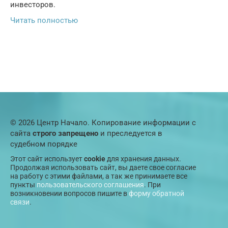
инвесторов.
Читать полностью
© 2026 Центр Начало. Копирование информации с
сайта
строго запрещено
и преследуется в
судебном порядке
Этот сайт использует
cookie
для хранения данных.
Продолжая использовать сайт, вы даете свое согласие
на работу с этими файлами, а так же принимаете все
пункты
пользовательского соглашения
. При
возникновении вопросов пишите в
форму обратной
связи
.