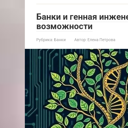
Банки и генная инжене
возможности
Рубрика:
Банки
Автор:
Елена Петрова