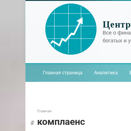
Перейти
к
контенту
Центр
Все о фина
богатых и 
Главная страница
Аналитика
Главная
комплаенс