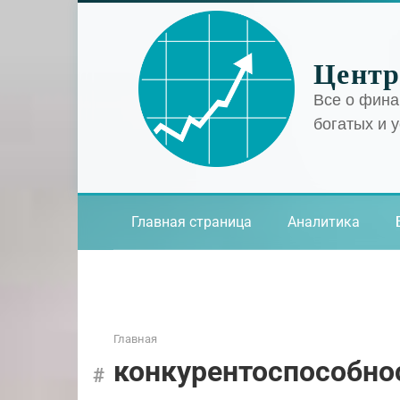
Перейти
к
контенту
Центр
Все о фина
богатых и 
Главная страница
Аналитика
Главная
конкурентоспособно