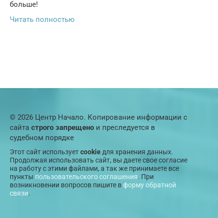
больше!
Читать полностью
© 2026 Центр Начало. Копирование информации с
сайта
строго запрещено
и преследуется в
судебном порядке
Этот сайт использует
cookie
для хранения данных.
Продолжая использовать сайт, вы даете свое согласие
на работу с этими файлами, а так же принимаете все
пункты
пользовательского соглашения
. При
возникновении вопросов пишите в
форму обратной
связи
.