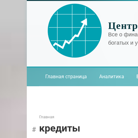
Перейти
к
контенту
Центр
Все о фина
богатых и 
Главная страница
Аналитика
Главная
кредиты