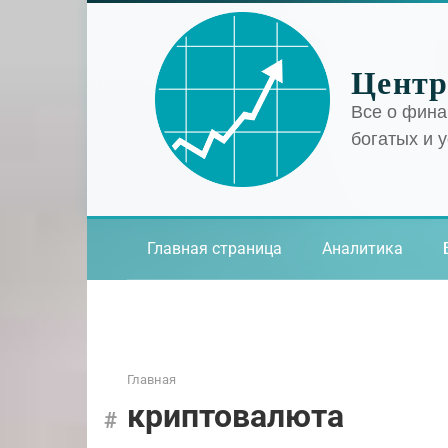
Перейти
к
контенту
Центр
Все о фина
богатых и 
Главная страница
Аналитика
Главная
криптовалюта