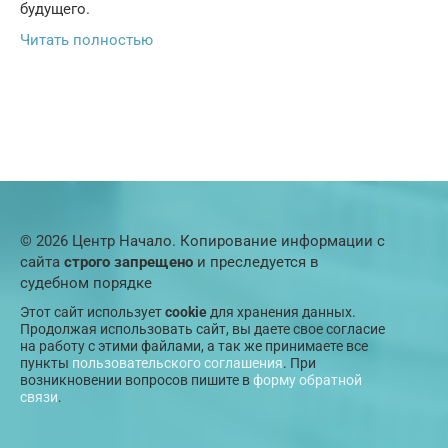
будущего.
Читать полностью
© 2026 Центр Начало. Копирование информации с
сайта
строго запрещено
и преследуется в
судебном порядке
Этот сайт использует
cookie
для хранения данных.
Продолжая использовать сайт, вы даете свое согласие
на работу с этими файлами, а так же принимаете все
пункты
пользовательского соглашения
. При
возникновении вопросов пишите в
форму обратной
связи
.