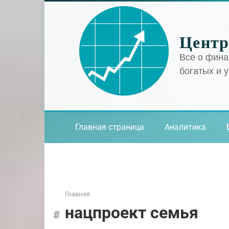
Перейти
к
контенту
Центр
Все о фина
богатых и 
Главная страница
Аналитика
Главная
нацпроект семья