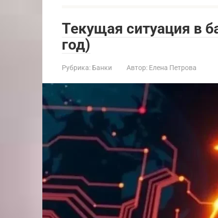
Текущая ситуация в б
год)
Рубрика:
Банки
Автор:
Елена Петрова