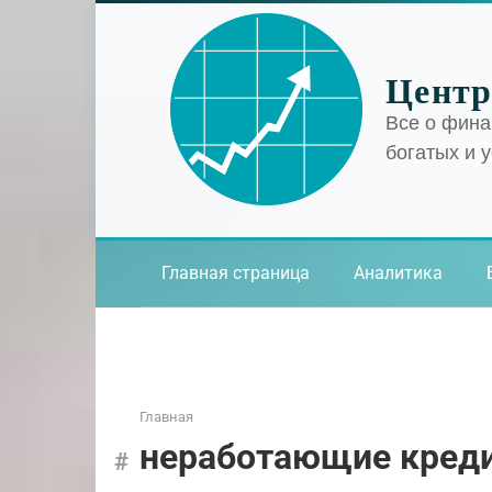
Перейти
к
контенту
Центр
Все о фина
богатых и 
Главная страница
Аналитика
Главная
неработающие кред