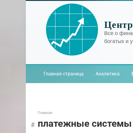
Перейти
к
контенту
Центр
Все о фина
богатых и 
Главная страница
Аналитика
Главная
платежные системы