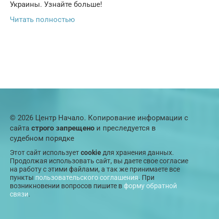
Украины. Узнайте больше!
Читать полностью
© 2026 Центр Начало. Копирование информации с
сайта
строго запрещено
и преследуется в
судебном порядке
Этот сайт использует
cookie
для хранения данных.
Продолжая использовать сайт, вы даете свое согласие
на работу с этими файлами, а так же принимаете все
пункты
пользовательского соглашения
. При
возникновении вопросов пишите в
форму обратной
связи
.