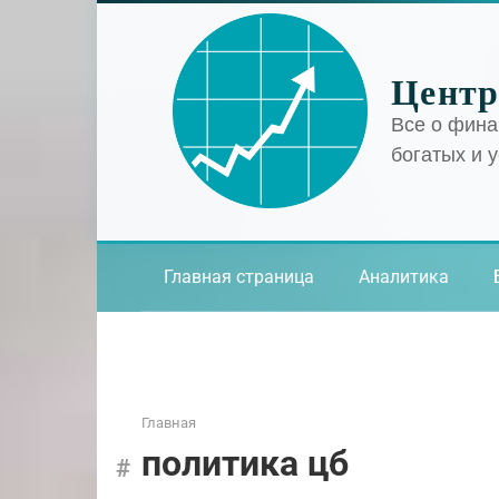
Перейти
к
контенту
Центр
Все о фина
богатых и 
Главная страница
Аналитика
Главная
политика цб