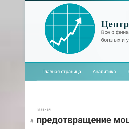
Перейти
к
контенту
Центр
Все о фина
богатых и 
Главная страница
Аналитика
Главная
предотвращение мо