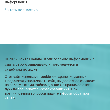
информация!
Читать полностью
© 2026 Центр Начало. Копирование информации с
сайта
строго запрещено
и преследуется в
судебном порядке
Этот сайт использует
cookie
для хранения данных.
Продолжая использовать сайт, вы даете свое согласие
на работу с этими файлами, а так же принимаете все
пункты
пользовательского соглашения
. При
возникновении вопросов пишите в
форму обратной
связи
.