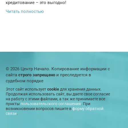
кредитование – это выгодно!
Читать полностью
© 2026 Центр Начало. Копирование информации с
сайта
строго запрещено
и преследуется в
судебном порядке
Этот сайт использует
cookie
для хранения данных.
Продолжая использовать сайт, вы даете свое согласие
на работу с этими файлами, а так же принимаете все
пункты
пользовательского соглашения
. При
возникновении вопросов пишите в
форму обратной
связи
.