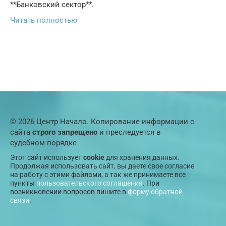
**Банковский сектор**.
Читать полностью
© 2026 Центр Начало. Копирование информации с
сайта
строго запрещено
и преследуется в
судебном порядке
Этот сайт использует
cookie
для хранения данных.
Продолжая использовать сайт, вы даете свое согласие
на работу с этими файлами, а так же принимаете все
пункты
пользовательского соглашения
. При
возникновении вопросов пишите в
форму обратной
связи
.