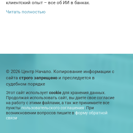
клиентский опыт – все об ИИ в банках.
Читать полностью
© 2026 Центр Начало. Копирование информации с
сайта
строго запрещено
и преследуется в
судебном порядке
Этот сайт использует
cookie
для хранения данных.
Продолжая использовать сайт, вы даете свое согласие
на работу с этими файлами, а так же принимаете все
пункты
пользовательского соглашения
. При
возникновении вопросов пишите в
форму обратной
связи
.