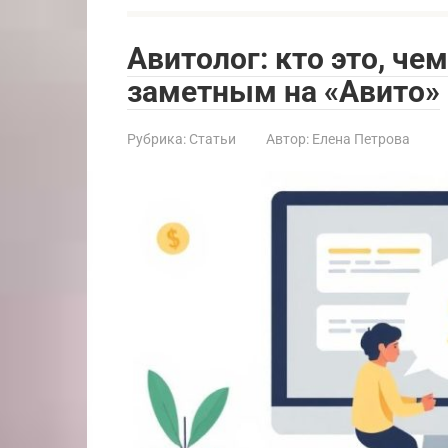
Авитолог: кто это, че
заметным на «Авито»
Рубрика:
Статьи
Автор:
Елена Петрова