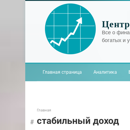
Перейти
к
контенту
Центр
Все о фина
богатых и 
Главная страница
Аналитика
Главная
стабильный доход