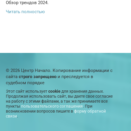
Обзор трендов 2024.
Читать полностью
© 2026 Центр Начало. Копирование информации с
сайта
строго запрещено
и преследуется в
судебном порядке
Этот сайт использует
cookie
для хранения данных.
Продолжая использовать сайт, вы даете свое согласие
на работу с этими файлами, а так же принимаете все
пункты
пользовательского соглашения
. При
возникновении вопросов пишите в
форму обратной
связи
.