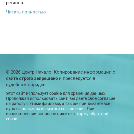
региона.
Читать полностью
© 2026 Центр Начало. Копирование информации с
сайта
строго запрещено
и преследуется в
судебном порядке
Этот сайт использует
cookie
для хранения данных.
Продолжая использовать сайт, вы даете свое согласие
на работу с этими файлами, а так же принимаете все
пункты
пользовательского соглашения
. При
возникновении вопросов пишите в
форму обратной
связи
.