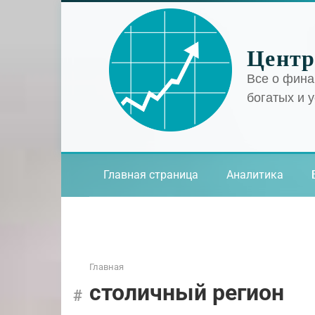
Перейти
к
контенту
Центр
Все о фина
богатых и 
Главная страница
Аналитика
Главная
столичный регион