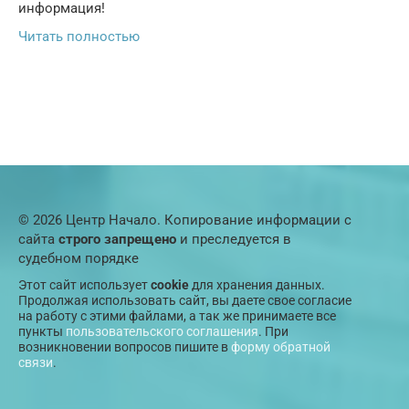
информация!
Читать полностью
© 2026 Центр Начало. Копирование информации с
сайта
строго запрещено
и преследуется в
судебном порядке
Этот сайт использует
cookie
для хранения данных.
Продолжая использовать сайт, вы даете свое согласие
на работу с этими файлами, а так же принимаете все
пункты
пользовательского соглашения
. При
возникновении вопросов пишите в
форму обратной
связи
.