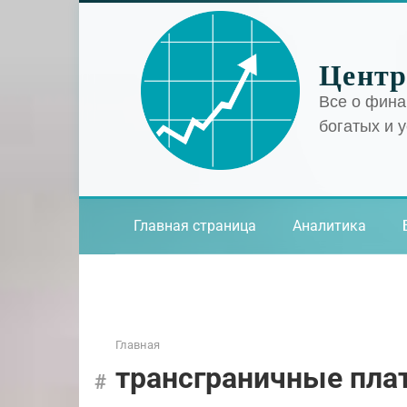
Перейти
к
контенту
Центр
Все о фина
богатых и 
Главная страница
Аналитика
Главная
трансграничные пла