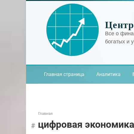
Перейти
к
контенту
Центр
Все о фина
богатых и 
Главная страница
Аналитика
Главная
цифровая экономик