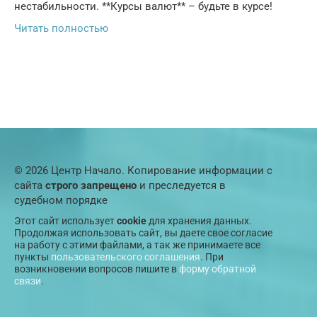
нестабильности. **Курсы валют** – будьте в курсе!
Читать полностью
© 2026 Центр Начало. Копирование информации с
сайта
строго запрещено
и преследуется в
судебном порядке
Этот сайт использует
cookie
для хранения данных.
Продолжая использовать сайт, вы даете свое согласие
на работу с этими файлами, а так же принимаете все
пункты
пользовательского соглашения
. При
возникновении вопросов пишите в
форму обратной
связи
.